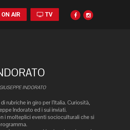
ON AIR
TV
INDORATO
 GIUSEPPE INDORATO
i rubriche in giro per l’Italia. Curiosità,
pe Indorato ed i sui inviati.
 i molteplici eventi socioculturali che si
 programma.