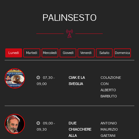
PALINSESTO
Lunedì
Martedì
Mercoledì
Giovedì
Venerdì
Sabato
Domenica
07,30 -
CIAK E LA
COLAZIONE
09,00
SVEGLIA
CON
ALBERTO
BARBUTO
09,00 -
DUE
ANTONIO
09,30
CHIACCHERE
MAURIZIO
ALLA
GAETANI