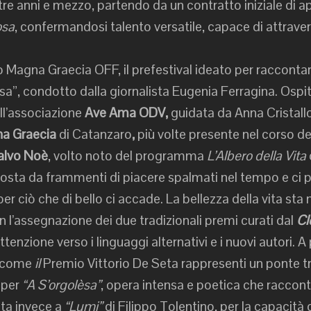
re anni e mezzo, partendo da un contratto iniziale di app
osa
, confermandosi talento versatile, capace di attraver
to Magna Graecia OFF, il prefestival ideato per raccontare
sa”, condotto dalla giornalista Eugenia Ferragina. Ospite
ll’associazione
Ave Ama ODV,
guidata da Anna Cristallo
gna Graecia
di Catanzaro
,
più volte presente nel corso de
lvo Noè
, volto noto del programma
L’Albero della Vita
composta da frammenti di piacere spalmati nel tempo e ci 
er ciò che di bello ci accade. La bellezza della vita sta ne
 l’assegnazione dei due tradizionali premi curati dal
Cl
enzione verso i linguaggi alternativi e i nuovi autori. A
o come
il
Premio Vittorio De Seta rappresenti un ponte tr
 per
“A S’orgolèsa”
, opera intensa e poetica che racconta
ta invece a
“Lumi”
di Filippo Tolentino, per la capacità 