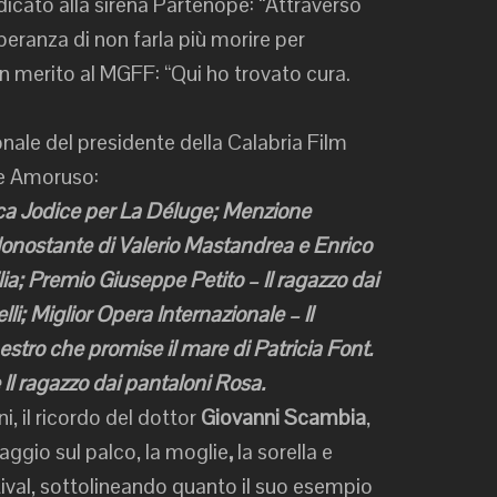
icato alla sirena Partenope: “Attraverso
peranza di non farla più morire per
in merito al MGFF: “Qui ho trovato cura.
onale del presidente della Calabria Film
le Amoruso:
uca Jodice per La Déluge; Menzione
Nonostante di Valerio Mastandrea e Enrico
lia; Premio Giuseppe Petito – Il ragazzo dai
; Miglior Opera Internazionale – Il
stro che promise il mare di Patricia Font.
Il ragazzo dai pantaloni Rosa.
 il ricordo del dottor
Giovanni Scambia
,
gio sul palco, la moglie
,
la sorella e
stival, sottolineando quanto il suo esempio