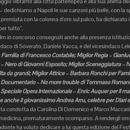
gio vibrante alla città partenopea e alla sua anima ded
– dedichiamo a Napoli le sue canzoni più belle, con la s
 premiata con la colonna d’oro sul palco, ha dichiarato 
per tutto”.
film in concorso consegnati anche alla presenza istituzi
daco di Soverato, Daniele Vacca, e del vicesindaco Le
 Familia di Francesco Costabile; Miglior Regia – Gianl
– Nero di Giovanni Esposito; Miglior Sceneggiatura – 
ita da grandi; Miglior Attrice – Barbara Ronchi per Fami
ior Documentario – No more trouble di Tommaso Romanelli
Speciale Opera Internazionale – Enric Auquer per Il mae
 anche il giovanissimo Andrea Arru, celebre per Diari e 
a condotta da Carolina Di Domenico e Marco Maccarini,
medicina, prematuramente scomparso. A rendergli omag
 Casadonte ha voluto dedicare a lui questa edizione del Fe