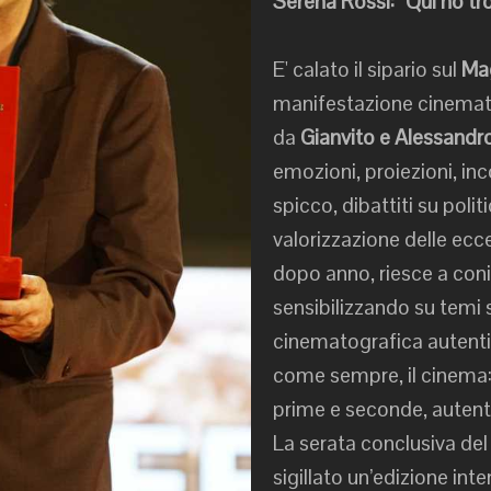
Serena Rossi:
“
Qui ho tro
E' calato il sipario sul
Mag
manifestazione cinemato
da
Gianvito e Alessand
emozioni, proiezioni, inco
spicco, dibattiti su polit
valorizzazione delle ecce
dopo anno, riesce a con
sensibilizzando su temi 
cinematografica autentic
come sempre, il cinema: 
prime e seconde, autent
La serata conclusiva de
sigillato un’edizione in