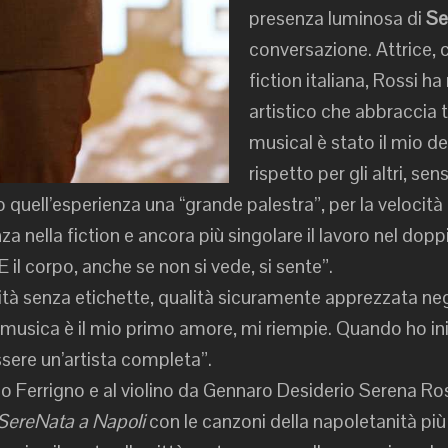
presenza luminosa di
Se
conversazione. Attrice, 
fiction italiana, Rossi h
artistico che abbraccia t
musical è stato il mio de
rispetto per gli altri, se
 quell’esperienza una “grande palestra”, per la velocità
nza nella fiction e ancora più singolare il lavoro nel dop
 il corpo, anche se non si vede, si sente”.
cità senza etichette, qualità sicuramente apprezzata negli
 musica è il mio primo amore, mi riempie. Quando ho ini
essere un’artista completa”.
Ferrigno e al violino da Gennaro Desiderio Serena Rossi
SereNata a Napoli
con le canzoni della napoletanità più