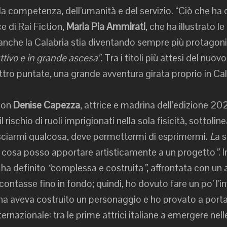
lla competenza, dell’umanità e del servizio. “Ciò che ha 
ce di Rai Fiction,
Maria Pia Ammirati
, che ha illustrato 
nche la Calabria stia diventando sempre più protagoni
uttivo e in grande ascesa".
Tra i titoli più attesi del nuo
tro puntate, una grande avventura girata proprio in Cal
con
Denise Capezza
, attrice e madrina dell’edizione 2
rischio di ruoli imprigionati nella sola fisicità, sottoli
sciarmi qualcosa, deve permettermi di esprimermi.
L
a s
e cosa posso apportare artisticamente a un progetto
”
. 
 ha definito
“
complessa e costruita
”
, affrontata con un
contasse fino in fondo; quindi, ho dovuto fare un po’ l’i
na aveva costruito un personaggio e ho provato a portar
ernazionale: tra le prime attrici italiane a emergere nel