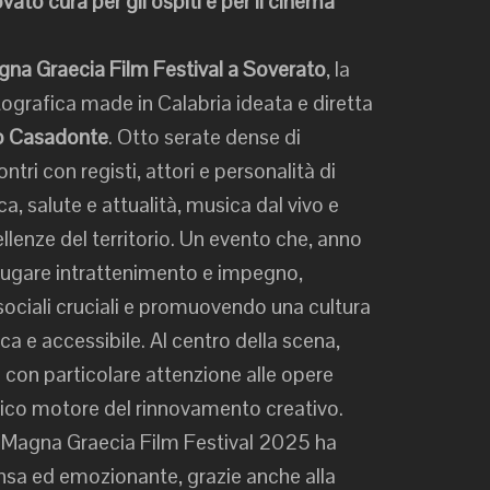
vato cura per gli ospiti e per il cinema”
na Graecia Film Festival a Soverato
, la
grafica made in Calabria ideata e diretta
ro Casadonte
. Otto serate dense di
ntri con registi, attori e personalità di
ica, salute e attualità, musica dal vivo e
llenze del territorio. Un evento che, anno
iugare intrattenimento e impegno,
sociali cruciali e promuovendo una cultura
a e accessibile. Al centro della scena,
con particolare attenzione alle opere
ico motore del rinnovamento creativo.
l Magna Graecia Film Festival 2025 ha
tensa ed emozionante, grazie anche alla