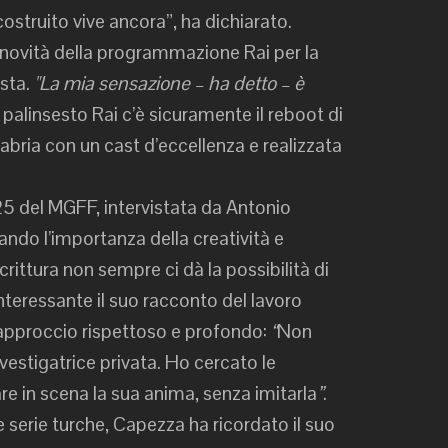
costruito vive ancora”, ha dichiarato.
le novità della programmazione Rai per la
sta.
"La mia sensazione – ha detto – è
vo palinsesto Rai c’è sicuramente il reboot di
abria con un cast d’eccellenza e realizzata
025 del MGFF, intervistata da Antonio
neando l’importanza della creatività e
crittura non sempre ci dà la possibilità di
Interessante il suo racconto del lavoro
 approccio rispettoso e profondo:
“
Non
nvestigatrice privata. Ho cercato le
e in scena la sua anima, senza imitarla
”
.
le serie turche, Capezza ha ricordato il suo