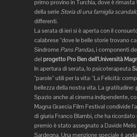
primo provino in Turchia, dove è rimasta t
della serie
Storia di una famiglia scandal
differenti.
La serata di ieri si è aperta con il consue
calabrese “dove le belle storie trovano ca
Sindrome
Pans Pandas
, i componenti de
del
progetto Pro Ben
dell’Università Ma
In apertura di serata, lo psicoterapeuta
Sa
“parole” utili per la vita: “La Felicità: 
bellezza della nostra vita. La gratitudine: p
Spazio anche al cinema indipendente, con
Magna Graecia Film Festival condivide l’att
di giuria Franco Blambi, che ha ricordat
premio è stato assegnato a Davide Melis
Sardegna. Una menzione speciale è anda