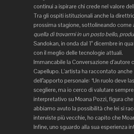
continui a ispirare chi crede nel valore de
Tra gli ospiti istituzionali anche la direttri
prossima stagione, sottolineando come a
quella di trovarmi in un posto bello, prod
Sandokan, in onda dal 1° dicembre in quat
con il meglio delle tecnologie attuali.
Immancabile la Conversazione d’autore 
Capellupo. L’artista ha raccontato anche il 
dell
’
apporto personale:
“
Un ruolo deve la
scegliere, ma io cerco di valutare sempr
interpretativo su Moana Pozzi, figura che
abbiamo avuto la possibilità che lei si rac
interviste più vecchie, ho capito che Moa
Infine, uno sguardo alla sua esperienza int