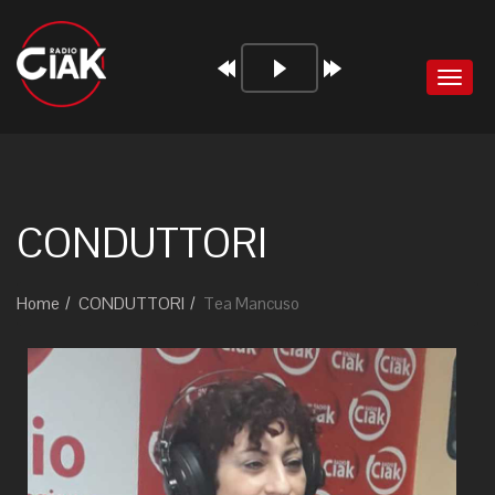
Audio
Toggl
Player
naviga
CONDUTTORI
Home
CONDUTTORI
Tea Mancuso