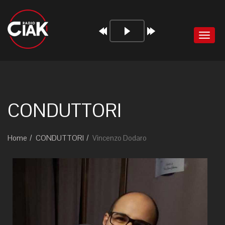
Audio
Toggl
Player
naviga
CONDUTTORI
Home
CONDUTTORI
Vincenzo Dodaro