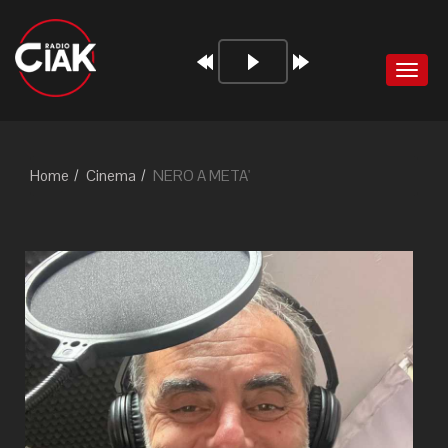
Audio
Toggl
Player
naviga
Home
Cinema
NERO A META'