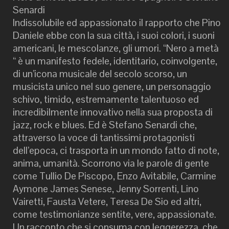
Senardi
Indissolubile ed appassionato il rapporto che Pino
Daniele ebbe con la sua città, i suoi colori, i suoni
americani, le mescolanze, gli umori. “Nero a metà
“ è un manifesto fedele, identitario, coinvolgente,
di un’icona musicale del secolo scorso, un
musicista unico nel suo genere, un personaggio
schivo, timido, estremamente talentuoso ed
incredibilmente innovativo nella sua proposta di
jazz, rock e blues. Ed è Stefano Senardi che,
attraverso la voce di tantissimi protagonisti
dell’epoca, ci trasporta in un mondo fatto di note,
anima, umanità. Scorrono via le parole di gente
come Tullio De Piscopo, Enzo Avitabile, Carmine
Aymone James Senese, Jenny Sorrenti, Lino
Vairetti, Fausta Vetere, Teresa De Sio ed altri,
come testimonianze sentite, vere, appassionate.
Un racconto che si consuma con leggerezza, che