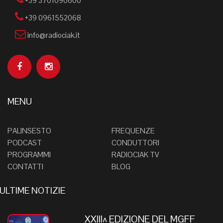
+39 3701090600
+39 0961552068
info@radiociak.it
MENU
PALINSESTO
FREQUENZE
PODCAST
CONDUTTORI
PROGRAMMI
RADIOCIAK TV
CONTATTI
BLOG
ULTIME NOTIZIE
XXIII^ EDIZIONE DEL MGFF