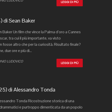
TONIO LUDOVICO
LEGGI DI PIÙ
 di Sean Baker
 Baker Un film che vince la Palma d’oro a Cannes
ar, tra cui il più importante, va visto
fosse altro che per la curiosità. Risultato finale?
, due ore e più di...
TONIO LUDOVICO
LEGGI DI PIÙ
25) di Alessandro Tonda
Alessandro Tonda Ricostruzione storica di una
 drammatici e purtroppo dimenticata da un popolo