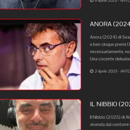
9 Aprile 2025 - AN
ANORA (2024)
Anora (2024) di Sean
e ben cinque premi Osc
necessariamente, non 
Una cocente delusione
3 Aprile 2025 - AN
IL NIBBIO (20
Il Nibbio (2025) di 
vicenda dai contorni