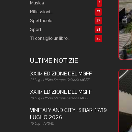
Musica
8
Riflessioni....
27
Spettacolo
27
Sport
21
Ti consiglio un libro...
20
ULTIME NOTIZIE
XXIII^ EDIZIONE DEL MGFF
21 Lug - Ufficio Stampa Calabria MGFF
XXIII^ EDIZIONE DEL MGFF
19 Lug - Ufficio Stampa Calabria MGFF
VINITALY AND CITY -SIBARI 17/19
LUGLIO 2026
15 Lug - ARSAC