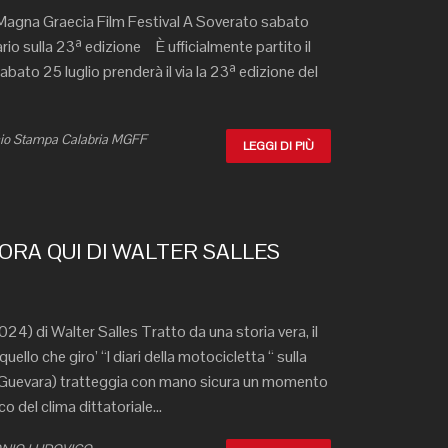
 Magna Graecia Film Festival A Soverato sabato
ipario sulla 23ª edizione È ufficialmente partito il
abato 25 luglio prenderà il via la 23ª edizione del
icio Stampa Calabria MGFF
LEGGI DI PIÙ
ORA QUI DI WALTER SALLES
24) di Walter Salles Tratto da una storia vera, il
quello che giro’ “I diari della motocicletta “ sulla
e Guevara) tratteggia con mano sicura un momento
del clima dittatoriale...