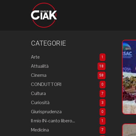
CATEGORIE
Arte
1
Attualità
18
Cinema
58
CONDUTTORI
0
Cultura
7
Curiosità
3
Giurisprudenza
0
Il mio IN-canto libero...
1
Medicina
7