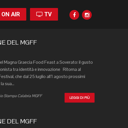
ON AIR
TV
ONE DEL MGFF
 del Magna Graecia Food Feast a Soverato: il gusto
onista tra identità e innovazione Ritorna al
stival, che dal 25 luglio all'1 agosto prossimi
la sua...
icio Stampa Calabria MGFF
LEGGI DI PIÙ
ONE DEL MGFF