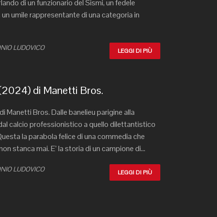
lando di un funzionario del Sismi, un fedele
, un umile rappresentante di una categoria in
TONIO LUDOVICO
LEGGI DI PIÙ
024) di Manetti Bros.
 Manetti Bros. Dalle banelieu parigine alla
dal calcio professionistico a quello dilettantistico
uesta la parabola felice di una commedia che
on stanca mai. E’ la storia di un campione di...
TONIO LUDOVICO
LEGGI DI PIÙ