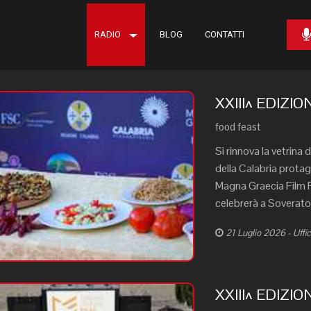
RADIO
BLOG
CONTATTI
XXIII^ EDIZI
food feast
Si rinnova la vetrina
della Calabria protag
Magna Graecia Film Fe
celebrerà a Soverato 
21 Luglio 2026 - Uff
XXIII^ EDIZI