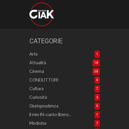
CATEGORIE
Arte
1
Attualità
18
Cinema
58
CONDUTTORI
0
Cultura
7
Curiosità
3
Giurisprudenza
0
Il mio IN-canto libero...
1
Medicina
7