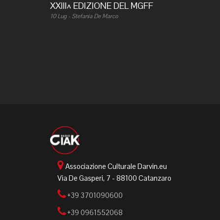
XXIII^ EDIZIONE DEL MGFF
10 Lug - Stefania De Marco
Associazione Culturale Darvin.eu
Via De Gasperi, 7 - 88100 Catanzaro
+39 3701090600
+39 0961552068