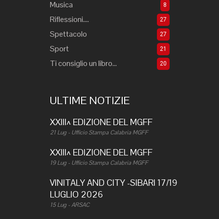
Musica
8
Riflessioni....
27
Spettacolo
27
Sport
21
Ti consiglio un libro...
20
ULTIME NOTIZIE
XXIII^ EDIZIONE DEL MGFF
21 Lug - Ufficio Stampa Calabria MGFF
XXIII^ EDIZIONE DEL MGFF
19 Lug - Ufficio Stampa Calabria MGFF
VINITALY AND CITY -SIBARI 17/19
LUGLIO 2026
15 Lug - ARSAC