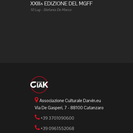
XXIII^ EDIZIONE DEL MGFF
10 Lug - Stefania De Marco
Associazione Culturale Darvin.eu
Via De Gasperi, 7 - 88100 Catanzaro
+39 3701090600
+39 0961552068