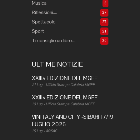
Musica
8
Riflessioni....
27
Spettacolo
27
Sport
21
Ti consiglio un libro...
20
ULTIME NOTIZIE
XXIII^ EDIZIONE DEL MGFF
21 Lug - Ufficio Stampa Calabria MGFF
XXIII^ EDIZIONE DEL MGFF
19 Lug - Ufficio Stampa Calabria MGFF
VINITALY AND CITY -SIBARI 17/19
LUGLIO 2026
15 Lug - ARSAC