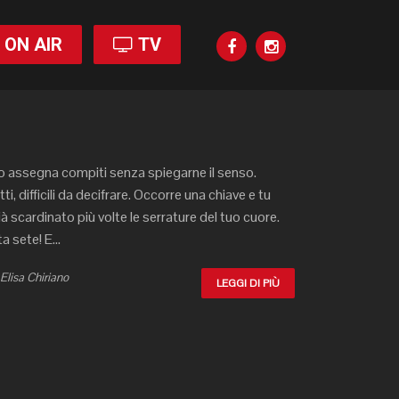
ON AIR
TV
so assegna compiti senza spiegarne il senso.
i, difficili da decifrare. Occorre una chiave e tu
ià scardinato più volte le serrature del tuo cuore.
 sete! E...
lisa Chiriano
LEGGI DI PIÙ