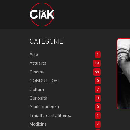
CATEGORIE
Arte
1
Attualità
18
Cinema
58
CONDUTTORI
0
Cultura
7
Curiosità
3
Giurisprudenza
0
Il mio IN-canto libero...
1
Medicina
7